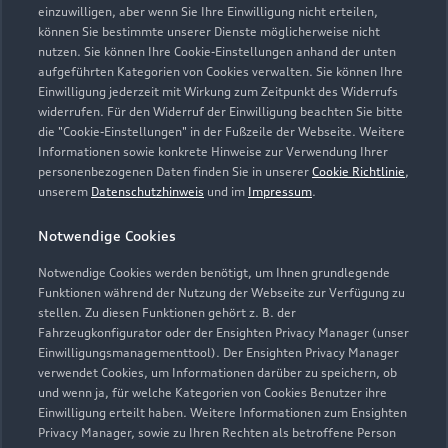
einzuwilligen, aber wenn Sie Ihre Einwilligung nicht erteilen,
können Sie bestimmte unserer Dienste möglicherweise nicht
nutzen. Sie können Ihre Cookie-Einstellungen anhand der unten
aufgeführten Kategorien von Cookies verwalten. Sie können Ihre
Öffnungszeiten
Einwilligung jederzeit mit Wirkung zum Zeitpunkt des Widerrufs
widerrufen. Für den Widerruf der Einwilligung beachten Sie bitte
die "Cookie-Einstellungen" in der Fußzeile der Webseite. Weitere
Informationen sowie konkrete Hinweise zur Verwendung Ihrer
Verkauf
personenbezogenen Daten finden Sie in unserer
Cookie Richtlinie
,
Geschlossen
,
öffnet am
Freitag 08:00
unserem
Datenschutzhinweis
und im
Impressum
.
Notwendige Cookies
Service
Geschlossen
,
öffnet am
Freitag 07:00
Notwendige Cookies werden benötigt, um Ihnen grundlegende
Funktionen während der Nutzung der Webseite zur Verfügung zu
stellen. Zu diesen Funktionen gehört z. B. der
Fahrzeugkonfigurator oder der Ensighten Privacy Manager (unser
Einwilligungsmanagementtool). Der Ensighten Privacy Manager
Zurück nach oben
verwendet Cookies, um Informationen darüber zu speichern, ob
und wenn ja, für welche Kategorien von Cookies Benutzer ihre
Einwilligung erteilt haben. Weitere Informationen zum Ensighten
Modelle
Privacy Manager, sowie zu Ihren Rechten als betroffene Person