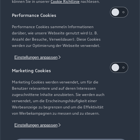
können Sie in unserer
Cookie Richtlinie
nachlesen.
Kaufen & leasen
Alle Modelle
Performance Cookies
Modelle vergleichen
Service & Zubehör
Performance Cookies sammeln Informationen
Neuwagensuche
darüber, wie unsere Webseite genutzt wird (z. B.
Elektromodelle
Anzahl der Besuche, Verweildauer). Diese Cookies
Gebrauchtwagensuche
Support
werden zur Optimierung der Webseite verwendet.
Saisonale Angebote
Plug-in-Hybride
Gebrauchtwagen
Einstellungen anpassen
Audi Services
Über Audi
Kundenservice
Finanzierung
Marketing Cookies
Garantie
Händlersuche
Aktionen & Angebote
Unternehmen
Marketing Cookies werden verwendet, um für die
Audi digital services
Benutzer relevantere und auf deren Interessen
Audi Code
Geschäftskunden
Karriere
zugeschnittene Inhalte anzubieten. Sie werden auch
myAudi
verwendet, um die Erscheinungshäufigkeit einer
Häufige Fragen (FAQ)
Investor Relations
Werbeanzeige zu begrenzen und um die Effektivität
© 2026 AUDI AG. Alle Rechte vorbehalten
von Werbekampagnen zu messen und zu steuern.
Audi Online Beratung
Presse & Media Center
Impressum
Rechtliches
Hinweisgebersystem
Einstellungen anpassen
Online-Terminvereinbarung
Datenschutz
Datenschutzinformation
Cookie-Einstellungen
Servicekontakt