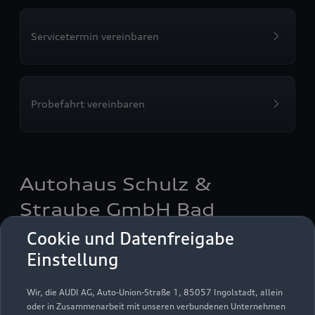
Servicetermin vereinbaren
Probefahrt vereinbaren
Autohaus Schulz &
Straube GmbH Bad
Salzungen
Cookie und Datenfreigabe
Einstellung
Autoverkauf
Servicepartner
Audi Gebrauchtwagen :plus
e-tron
Audi on Demand
Wir, die AUDI AG, Auto-Union-Straße 1, 85057 Ingolstadt, allein
oder in Zusammenarbeit mit unseren verbundenen Unternehmen